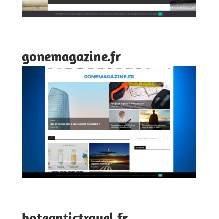
gonemagazine.fr
hoteantictravel.fr