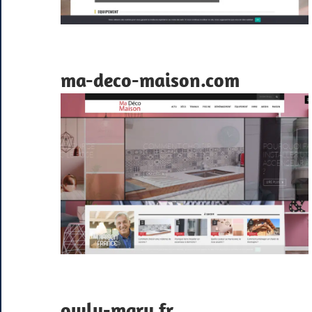
ma-deco-maison.com
owly-mary.fr