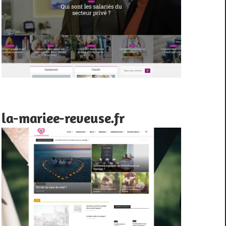
la-mariee-reveuse.fr