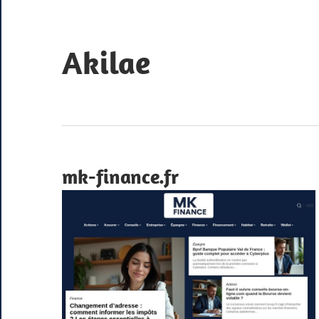
Skip
to
content
Akilae
Nos
réalisations
2022
mk-finance.fr