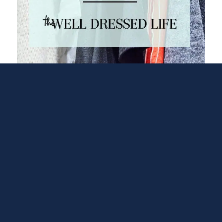
Comment fonctionne une montre empilable ?
Et c’est ainsi que c’est arrivé. Après une longue
période de doutes, d’opposition et de préparation de
cette fonctionnalité, WG21 s’est mis d’accord sur
l’apparence des coroutines, et les coroutines
entreront probablement en C 20. Comme il s’agit
d’une fonctionnalité importante, je pense qu’il est
bon de commencer à la préparer et à l’apprendre
dès maintenant (rappelez-vous qu’il existe